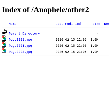
Index of /Anophele/other2
Name
Last modified
Size
De
Parent Directory
Page0002.jpg
Page0001.jpg
Page0003.jpg